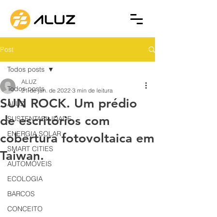
Post
Todos posts
ALUZ
Todos posts
21 de jan. de 2022
3 min de leitura
SUN ROCK. Um prédio
ALUZ
de escritórios com
SUSTENTABILIDADE
ENERGIA SOLAR
cobertura fotovoltaica em
SMART CITIES
Taiwan.
AUTOMÓVEIS
ECOLOGIA
BARCOS
CONCEITO