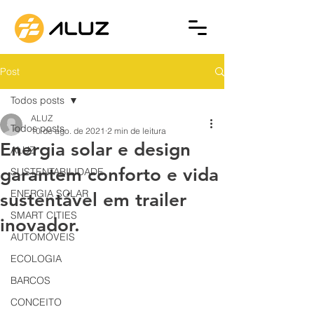
Post
Todos posts
ALUZ
Todos posts
10 de ago. de 2021
2 min de leitura
Energia solar e design
ALUZ
garantem conforto e vida
SUSTENTABILIDADE
ENERGIA SOLAR
sustentável em trailer
SMART CITIES
inovador.
AUTOMÓVEIS
ECOLOGIA
BARCOS
CONCEITO