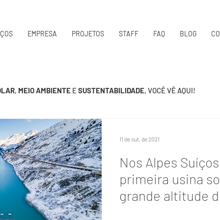
IÇOS
EMPRESA
PROJETOS
STAFF
FAQ
BLOG
CO
OLAR
,
MEIO AMBIENTE
E
SUSTENTABILIDADE
, VOCÊ VÊ AQUI!
11 de out. de 2021
Nos Alpes Suíços,
primeira usina so
grande altitude 