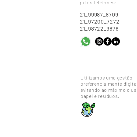
pelos telefones:
21_99987_8709
21_97200_7272
21_98722_9876
Utilizamos uma gestão
preferencialmente digita
evitando ao máximo o us
papel e resíduos.