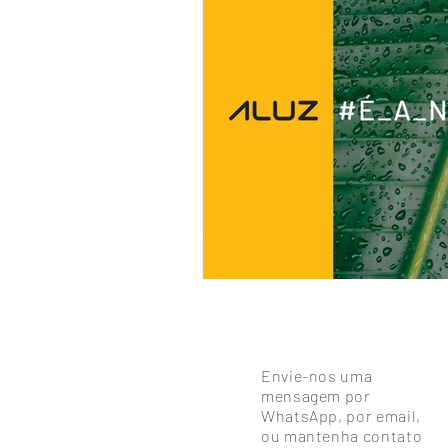
Envie-nos uma
mensagem por
WhatsApp, por email,
ou mantenha contato