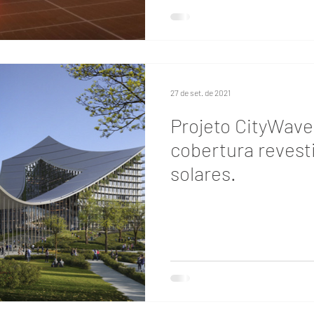
27 de set. de 2021
Projeto CityWave
cobertura revest
solares.